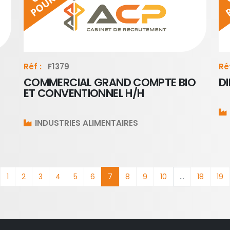
Réf :
F1379
Réf
COMMERCIAL GRAND COMPTE BIO
D
ET CONVENTIONNEL H/H
INDUSTRIES ALIMENTAIRES
1
2
3
4
5
6
7
8
9
10
...
18
19