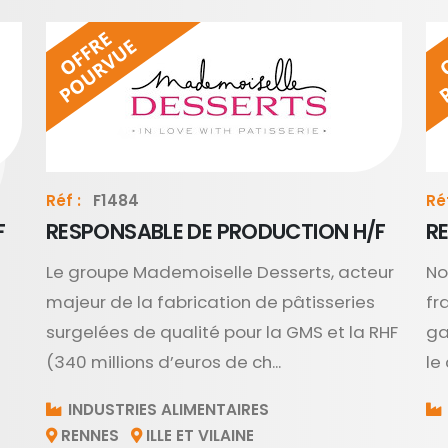
Réf :
F1484
Réf
F
RESPONSABLE DE PRODUCTION H/F
R
Le groupe Mademoiselle Desserts, acteur
No
majeur de la fabrication de pâtisseries
fr
surgelées de qualité pour la GMS et la RHF
ga
(340 millions d’euros de ch...
le
INDUSTRIES ALIMENTAIRES
RENNES
ILLE ET VILAINE